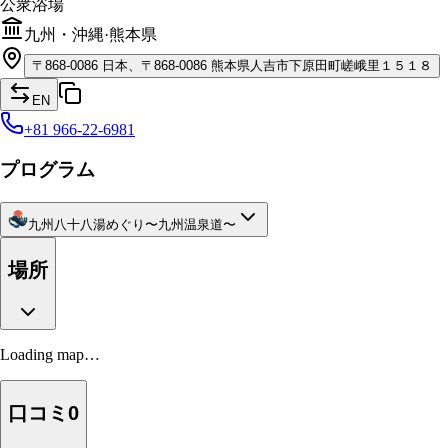
公衆浴場
九州・沖縄
·
熊本県
〒
868-0086
日本、〒868-0086 熊本県人吉市下原田町嵯峨里１５１８
EN
+81 966-22-6981
プログラム
九州八十八湯めぐり〜九州温泉道〜
場所
Loading map…
口コミ
0