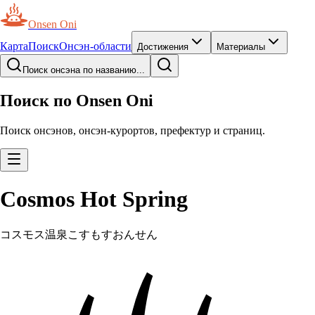
Onsen Oni
Карта
Поиск
Онсэн-области
Достижения
Материалы
Поиск онсэна по названию...
Поиск по Onsen Oni
Поиск онсэнов, онсэн-курортов, префектур и страниц.
Cosmos Hot Spring
コスモス温泉
こすもすおんせん