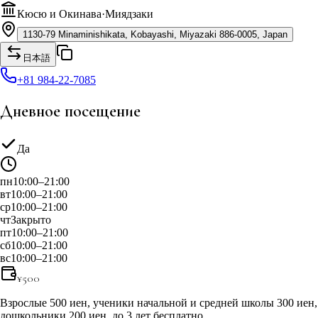
Кюсю и Окинава
·
Миядзаки
1130-79 Minaminishikata, Kobayashi, Miyazaki 886-0005, Japan
日本語
+81 984-22-7085
Дневное посещение
Да
пн
10:00–21:00
вт
10:00–21:00
ср
10:00–21:00
чт
Закрыто
пт
10:00–21:00
сб
10:00–21:00
вс
10:00–21:00
¥
500
Взрослые 500 иен, ученики начальной и средней школы 300 иен,
дошкольники 200 иен, до 3 лет бесплатно