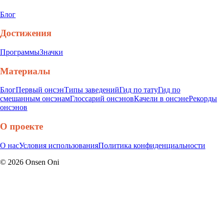
Блог
Достижения
Программы
Значки
Материалы
Блог
Первый онсэн
Типы заведений
Гид по тату
Гид по
смешанным онсэнам
Глоссарий онсэнов
Качели в онсэне
Рекорды
онсэнов
О проекте
О нас
Условия использования
Политика конфиденциальности
©
2026
Onsen Oni