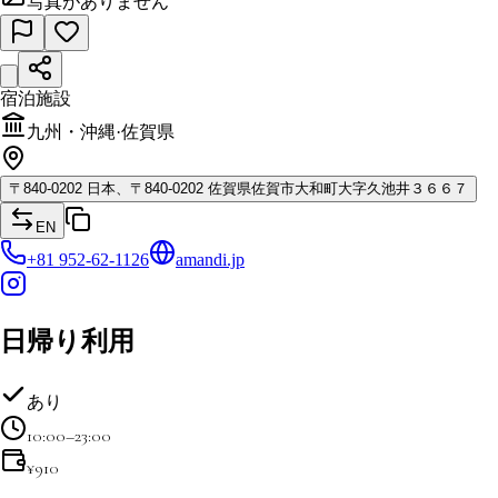
写真がありません
宿泊施設
九州・沖縄
·
佐賀県
〒
840-0202
日本、〒840-0202 佐賀県佐賀市大和町大字久池井３６６７
EN
+81 952-62-1126
amandi.jp
日帰り利用
あり
10:00–23:00
¥
910