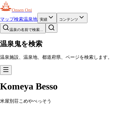
Onsen Oni
マップ
検索
温泉地
実績
コンテンツ
温泉の名前で検索...
温泉鬼を検索
温泉施設、温泉地、都道府県、ページを検索します。
Komeya Besso
米屋別荘
こめやべっそう