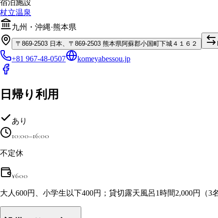
宿泊施設
杖立温泉
九州・沖縄
·
熊本県
〒
869-2503
日本、〒869-2503 熊本県阿蘇郡小国町下城４１６２
+81 967-48-0507
komeyabessou.jp
日帰り利用
あり
10:00–16:00
不定休
¥
600
大人600円、小学生以下400円；貸切露天風呂1時間2,000円（3