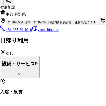
宿泊施設
中部
·
長野県
〒
399-3501
日本、〒399-3501 長野県下伊那郡大鹿村鹿塩６３１
+81 265-39-1010
yamashio.com
日帰り利用
なし
設備・サービス
9
入浴・泉質