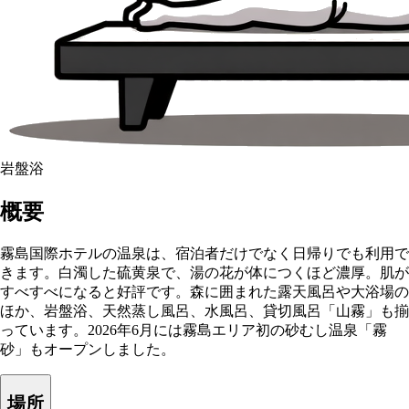
岩盤浴
概要
霧島国際ホテルの温泉は、宿泊者だけでなく日帰りでも利用で
きます。白濁した硫黄泉で、湯の花が体につくほど濃厚。肌が
すべすべになると好評です。森に囲まれた露天風呂や大浴場の
ほか、岩盤浴、天然蒸し風呂、水風呂、貸切風呂「山霧」も揃
っています。2026年6月には霧島エリア初の砂むし温泉「霧
砂」もオープンしました。
場所