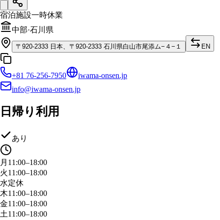
宿泊施設
一時休業
中部
·
石川県
〒
920-2333
日本、〒920-2333 石川県白山市尾添ム−４−１
EN
+81 76-256-7950
iwama-onsen.jp
info@iwama-onsen.jp
日帰り利用
あり
月
11:00–18:00
火
11:00–18:00
水
定休
木
11:00–18:00
金
11:00–18:00
土
11:00–18:00