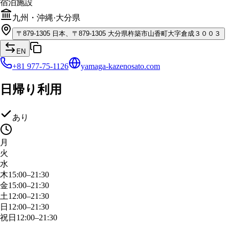
宿泊施設
九州・沖縄
·
大分県
〒
879-1305
日本、〒879-1305 大分県杵築市山香町大字倉成３００３
EN
+81 977-75-1126
yamaga-kazenosato.com
日帰り利用
あり
月
火
水
木
15:00–21:30
金
15:00–21:30
土
12:00–21:30
日
12:00–21:30
祝日
12:00–21:30