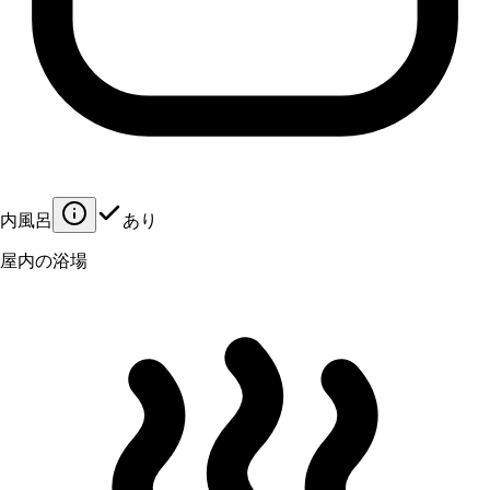
内風呂
あり
屋内の浴場