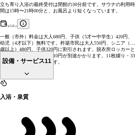
立ち寄り入浴の最終受付は閉館の30分前です。サウナの利用時
間は15時〜21時00分と、お風呂より短くなっています。
¥
680
一般（市外）料金は大人680円、子供（5才〜中学生）420円、
幼児（4才以下）無料です。杵築市民は大人550円、シニア（70
歳以上）480円、子供320円に割引されます。脱衣所ロッカーと
靴箱の利用にはそれぞれ10円が別途かかります。11枚綴り・33
設備・サービス
11
枚綴りの回数券もあります。
入浴・泉質