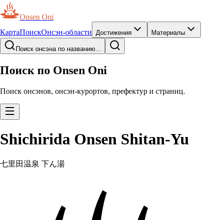
Onsen Oni
Карта
Поиск
Онсэн-области
Достижения
Материалы
Поиск онсэна по названию...
Поиск по Onsen Oni
Поиск онсэнов, онсэн-курортов, префектур и страниц.
Shichirida Onsen Shitan-Yu
七里田温泉 下ん湯