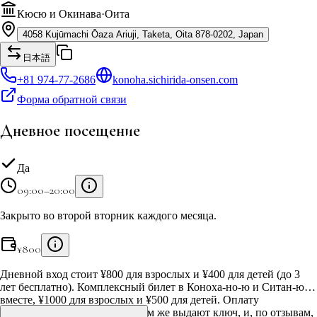
Кюсю и Окинава
·
Оита
4058 Kujūmachi Ōaza Ariuji, Taketa, Oita 878-0202, Japan
日本語
+81 974-77-2686
konoha.sichirida-onsen.com
Форма обратной связи
Дневное посещение
Да
09:00–20:00
Закрыто во второй вторник каждого месяца.
¥
800
Дневной вход стоит ¥800 для взрослых и ¥400 для детей (до 3
лет бесплатно). Комплексный билет в Коноха-но-ю и Ситан-ю
вместе, ¥1000 для взрослых и ¥500 для детей. Оплату
принимают на ресепшене и там же выдают ключ, и, по отзывам,