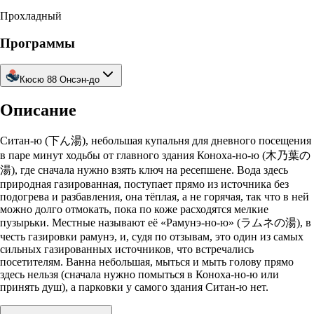
Прохладный
Программы
Кюсю 88 Онсэн-до
Описание
Ситан-ю (下ん湯), небольшая купальня для дневного посещения
в паре минут ходьбы от главного здания Коноха-но-ю (木乃葉の
湯), где сначала нужно взять ключ на ресепшене. Вода здесь
природная газированная, поступает прямо из источника без
подогрева и разбавления, она тёплая, а не горячая, так что в ней
можно долго отмокать, пока по коже расходятся мелкие
пузырьки. Местные называют её «Рамунэ-но-ю» (ラムネの湯), в
честь газировки рамунэ, и, судя по отзывам, это один из самых
сильных газированных источников, что встречались
посетителям. Ванна небольшая, мыться и мыть голову прямо
здесь нельзя (сначала нужно помыться в Коноха-но-ю или
принять душ), а парковки у самого здания Ситан-ю нет.