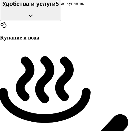
Удобства и услуги
5
аренды хватает примерно на час купания.
Купание и вода