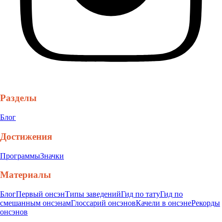
Разделы
Блог
Достижения
Программы
Значки
Материалы
Блог
Первый онсэн
Типы заведений
Гид по тату
Гид по
смешанным онсэнам
Глоссарий онсэнов
Качели в онсэне
Рекорды
онсэнов