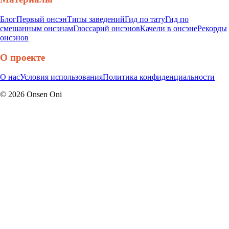
Блог
Первый онсэн
Типы заведений
Гид по тату
Гид по
смешанным онсэнам
Глоссарий онсэнов
Качели в онсэне
Рекорды
онсэнов
О проекте
О нас
Условия использования
Политика конфиденциальности
©
2026
Onsen Oni