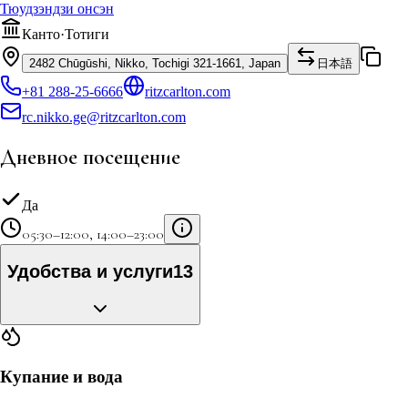
Тюудзэндзи онсэн
Канто
·
Тотиги
2482 Chūgūshi, Nikko, Tochigi 321-1661, Japan
日本語
+81 288-25-6666
ritzcarlton.com
rc.nikko.ge@ritzcarlton.com
Дневное посещение
Да
05:30–12:00, 14:00–23:00
Удобства и услуги
13
Купание и вода