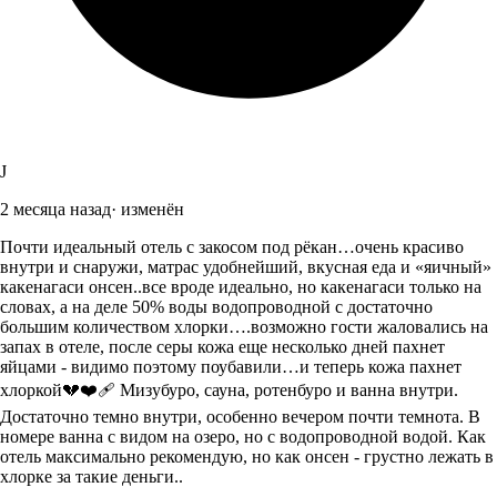
J
2 месяца назад
·
изменён
Почти идеальный отель с закосом под рёкан…очень красиво
внутри и снаружи, матрас удобнейший, вкусная еда и «яичный»
какенагаси онсен..все вроде идеально, но какенагаси только на
словах, а на деле 50% воды водопроводной с достаточно
большим количеством хлорки….возможно гости жаловались на
запах в отеле, после серы кожа еще несколько дней пахнет
яйцами - видимо поэтому поубавили…и теперь кожа пахнет
хлоркой💔❤️‍🩹 Мизубуро, сауна, ротенбуро и ванна внутри.
Достаточно темно внутри, особенно вечером почти темнота. В
номере ванна с видом на озеро, но с водопроводной водой. Как
отель максимально рекомендую, но как онсен - грустно лежать в
хлорке за такие деньги..