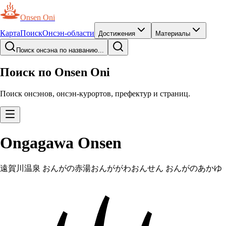
Onsen Oni
Карта
Поиск
Онсэн-области
Достижения
Материалы
Поиск онсэна по названию...
Поиск по Onsen Oni
Поиск онсэнов, онсэн-курортов, префектур и страниц.
Ongagawa Onsen
遠賀川温泉 おんがの赤湯
おんががわおんせん おんがのあかゆ