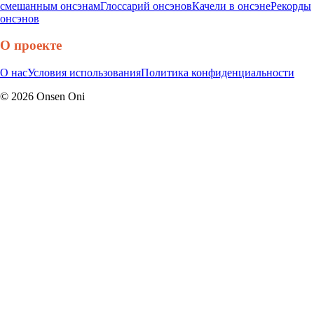
смешанным онсэнам
Глоссарий онсэнов
Качели в онсэне
Рекорды
онсэнов
О проекте
О нас
Условия использования
Политика конфиденциальности
©
2026
Onsen Oni