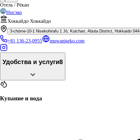
Отель / Рёкан
Нисэко
Хоккайдо
·
Хоккайдо
3-chōme-10-1 Nisekohirafu 1 Jō, Kutchan, Abuta District, Hokkaido 04
+81 136-23-0955
muwaniseko.com
Удобства и услуги
8
Купание и вода