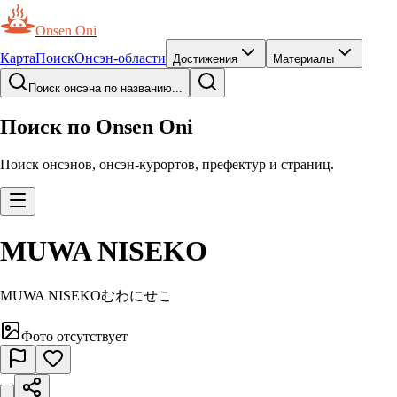
Onsen Oni
Карта
Поиск
Онсэн-области
Достижения
Материалы
Поиск онсэна по названию...
Поиск по Onsen Oni
Поиск онсэнов, онсэн-курортов, префектур и страниц.
MUWA NISEKO
MUWA NISEKO
むわにせこ
Фото отсутствует