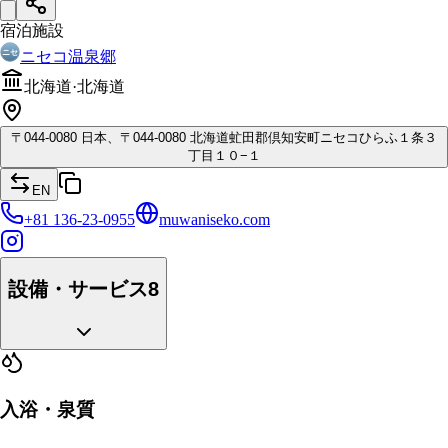
宿泊施設
ニセコ温泉郷
北海道
·
北海道
〒
044-0080
日本、〒044-0080 北海道虻田郡倶知安町ニセコひらふ１条３
丁目１０−１
EN
+81 136-23-0955
muwaniseko.com
設備・サービス
8
入浴・泉質