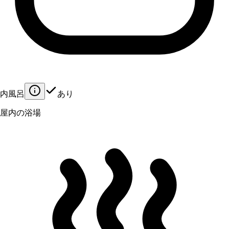
内風呂
あり
屋内の浴場