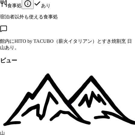
食事処
あり
宿泊者以外も使える食事処
館内にHITO by TACUBO（薪火イタリアン）とすき焼割烹 日
山あり。
ビュー
山