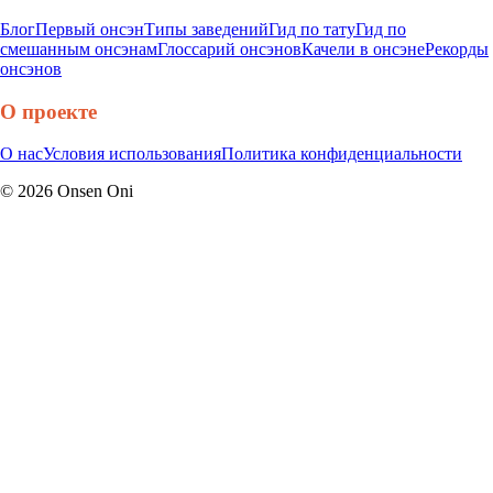
Блог
Первый онсэн
Типы заведений
Гид по тату
Гид по
смешанным онсэнам
Глоссарий онсэнов
Качели в онсэне
Рекорды
онсэнов
О проекте
О нас
Условия использования
Политика конфиденциальности
©
2026
Onsen Oni