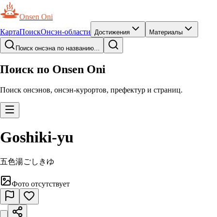
Onsen Oni
Карта
Поиск
Онсэн-области
Достижения
Материалы
Поиск онсэна по названию...
Поиск по Onsen Oni
Поиск онсэнов, онсэн-курортов, префектур и страниц.
Goshiki-yu
五色湯
ごしきゆ
Фото отсутствует