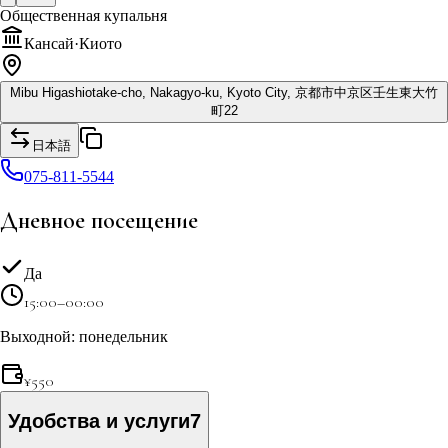
Общественная купальня
Кансай
·
Киото
Mibu Higashiotake-cho, Nakagyo-ku, Kyoto City, 京都市中京区壬生東大竹
町22
日本語
075-811-5544
Дневное посещение
Да
15:00–00:00
Выходной: понедельник
¥
550
Удобства и услуги
7