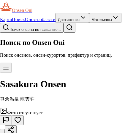
Onsen Oni
Карта
Поиск
Онсэн-области
Достижения
Материалы
Поиск онсэна по названию...
Поиск по Onsen Oni
Поиск онсэнов, онсэн-курортов, префектур и страниц.
Sasakura Onsen
笹倉温泉 龍雲荘
Фото отсутствует