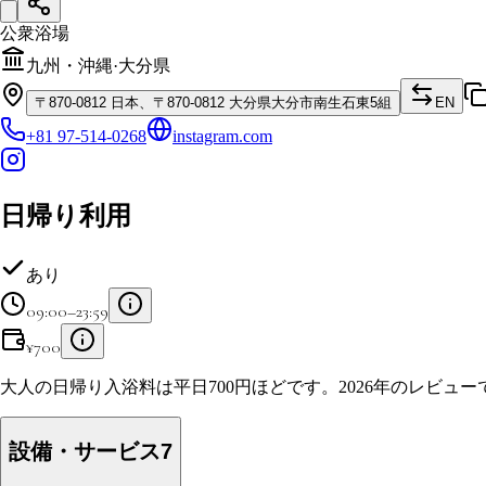
公衆浴場
九州・沖縄
·
大分県
〒
870-0812
日本、〒870-0812 大分県大分市南生石東5組
EN
+81 97-514-0268
instagram.com
日帰り利用
あり
09:00–23:59
¥
700
大人の日帰り入浴料は平日700円ほどです。2026年のレビュー
設備・サービス
7