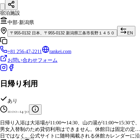
宿泊施設
中部
·
新潟県
〒
955-0132
日本、〒955-0132 新潟県三条市長野１４５０
EN
+81 256-47-2211
rankei.com
お問い合わせフォーム
日帰り利用
あり
11:00–14:30
日帰り入浴は大浴場が11:00〜14:30、山の湯が11:00〜15:30で、
男女入替制のため貸切利用はできません。休館日は固定の定休
日ではなく、公式サイトに随時掲載される休館カレンダーに沿