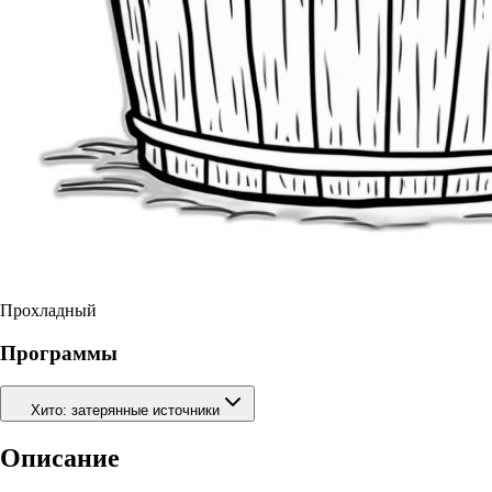
Прохладный
Программы
Хито: затерянные источники
Описание