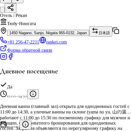
Отель / Рёкан
Тюбу
·
Ниигата
1450 Nagano, Sanjo, Niigata 955-0132, Japan
日本語
+81 256-47-2211
rankei.com
Форма обратной связи
Дневное посещение
Да
11:00–14:30
Дневная ванна (главный зал) открыта для однодневных гостей с
11:00 до 14:30, а уличные ванны на склоне (yama no yu, 山の湯)
работают с 11:00 до 15:30 по посменному графику для мужчин и
женщин, без приватного бронирования для однодневных
¥
1,000
гостей. Закрытия объявляются по нерегулярному графику на