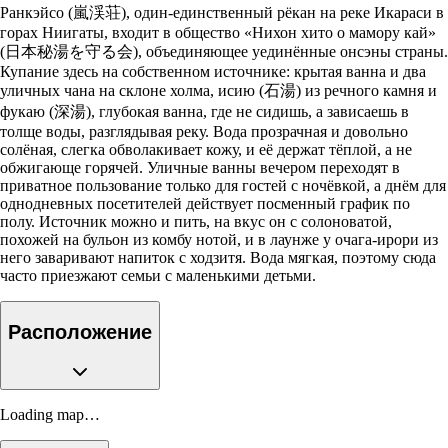
Ранкэйсо (嵐渓荘), один-единственный рёкан на реке Икараси в
горах Ниигаты, входит в общество «Нихон хито о мамору кай»
(日本秘湯を守る会), объединяющее уединённые онсэны страны.
Купание здесь на собственном источнике: крытая ванна и два
уличных чана на склоне холма, исию (石湯) из речного камня и
фукаю (深湯), глубокая ванна, где не сидишь, а зависаешь в
толще воды, разглядывая реку. Вода прозрачная и довольно
солёная, слегка обволакивает кожу, и её держат тёплой, а не
обжигающе горячей. Уличные ванны вечером переходят в
приватное пользование только для гостей с ночёвкой, а днём для
однодневных посетителей действует посменный график по
полу. Источник можно и пить, на вкус он с солоноватой,
похожей на бульон из комбу нотой, и в лаунже у очага-ирори из
него заваривают напиток с ходзитя. Вода мягкая, поэтому сюда
часто приезжают семьи с маленькими детьми.
Расположение
Loading map…