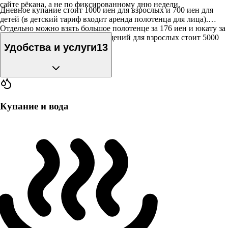
сайте рёкана, а не по фиксированному дню недели.
Дневное купание стоит 1000 иен для взрослых и 700 иен для
детей (в детский тариф входит аренда полотенца для лица).
Отдельно можно взять большое полотенце за 176 иен и юкату за
440 иен, а абонемент на 6 посещений для взрослых стоит 5000
Удобства и услуги
13
иен.
Купание и вода