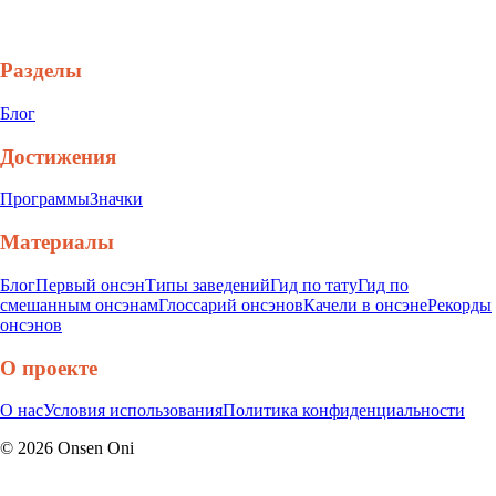
Разделы
Блог
Достижения
Программы
Значки
Материалы
Блог
Первый онсэн
Типы заведений
Гид по тату
Гид по
смешанным онсэнам
Глоссарий онсэнов
Качели в онсэне
Рекорды
онсэнов
О проекте
О нас
Условия использования
Политика конфиденциальности
©
2026
Onsen Oni