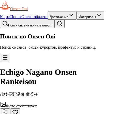
Onsen Oni
Карта
Поиск
Онсэн-области
Достижения
Материалы
Поиск онсэна по названию...
Поиск по Onsen Oni
Поиск онсэнов, онсэн-курортов, префектур и страниц.
Echigo Nagano Onsen
Rankeisou
越後長野温泉 嵐渓荘
Фото отсутствует