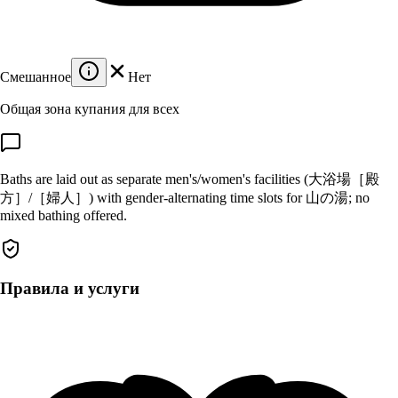
Смешанное
Нет
Общая зона купания для всех
Baths are laid out as separate men's/women's facilities (大浴場［殿
方］/［婦人］) with gender-alternating time slots for 山の湯; no
mixed bathing offered.
Правила и услуги